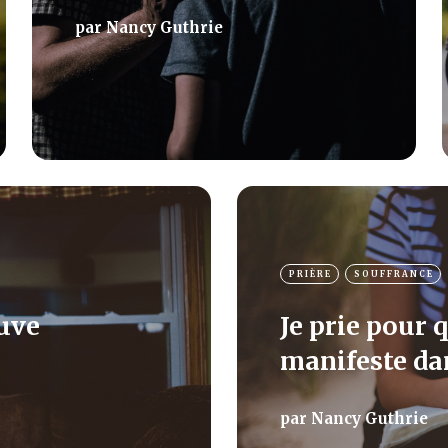
par
Nancy Guthrie
PRIÈRE
SOUFFRANCE
euve
Je prie pour 
e
manifeste dan
par
Nancy Guthrie