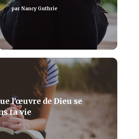
par
Nancy Guthrie
que l’œuvre de Dieu se
s ta vie