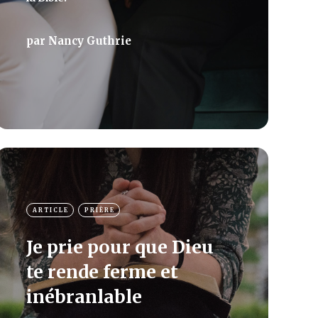
par
Nancy Guthrie
ARTICLE
PRIÈRE
Je prie pour que Dieu
te rende ferme et
inébranlable