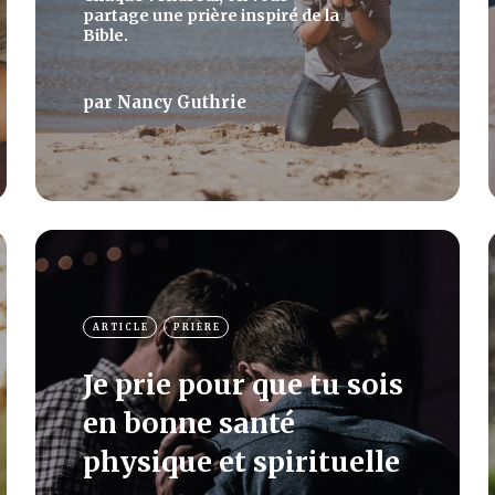
partage une prière inspiré de la
Bible.
par
Nancy Guthrie
ARTICLE
PRIÈRE
Je prie pour que tu sois
en bonne santé
physique et spirituelle