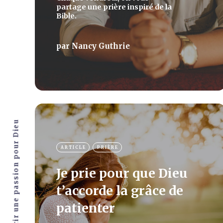
partage une prière inspiré de la
Bible.
par
Nancy Guthrie
Vous aider à nourrir une passion pour Dieu
ARTICLE
PRIÈRE
Je prie pour que Dieu
t’accorde la grâce de
patienter