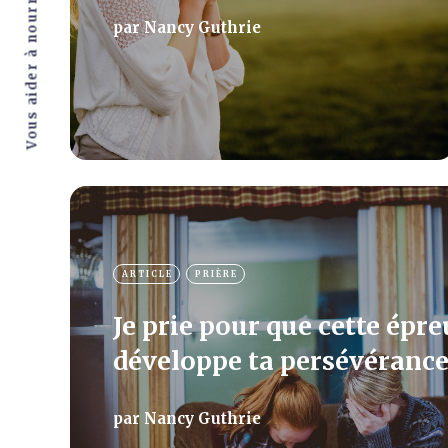
par
Nancy Guthrie
ARTICLE
PRIÈRE
Je prie pour que cette épr
développe ta persévéranc
par
Nancy Guthrie