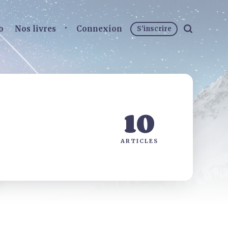
o
Nos livres
Connexion
S'inscrire
10
ARTICLES