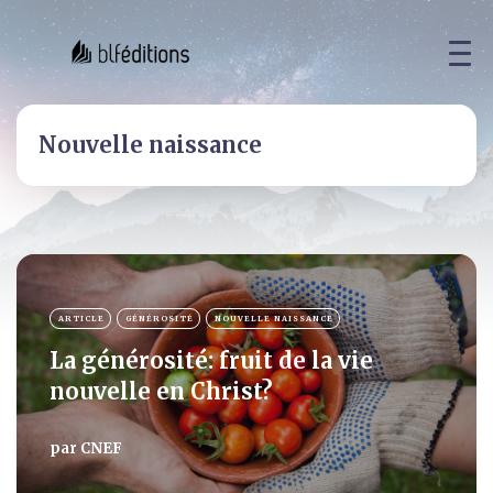
Nouvelle naissance
ARTICLE
GÉNÉROSITÉ
NOUVELLE NAISSANCE
La générosité: fruit de la vie
nouvelle en Christ?
par
CNEF