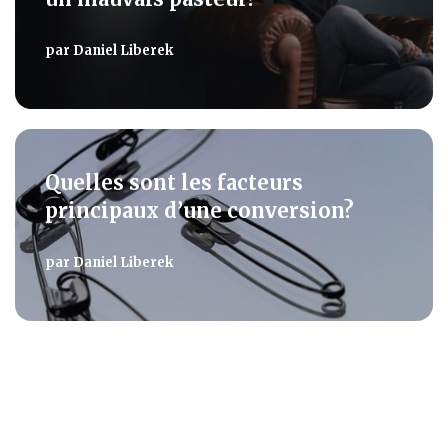
par
Daniel Liberek
Quelles sont les facteurs
principaux d’une conversion?
par
Daniel Liberek