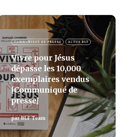
COMMUNIQUÉ DE PRESSE
ACTUS BLF
Vivre pour Jésus
dépasse les 10,000
exemplaires vendus
[Communiqué de
presse]
par
BLF Team