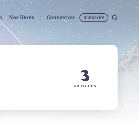
o
Nos livres
Connexion
S'inscrire
3
ARTICLES