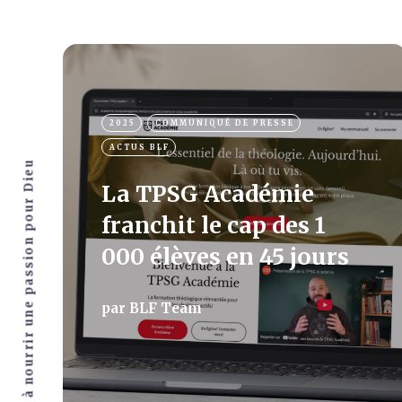
2025
COMMUNIQUÉ DE PRESSE
ACTUS BLF
Vous aider à nourrir une passion pour Dieu
La TPSG Académie
franchit le cap des 1
000 élèves en 45 jours
par
BLF Team