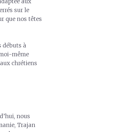
 adaptée aux
rrés sur le
ur que nos têtes
s débuts à
t moi-même
 aux chrétiens
rd’hui, nous
manie, Trajan