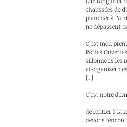
Elle tangue et 
chaussées de der
plancher à l’arr
ne dépassent pas
C’est mon premi
Portes Ouverte
sillonnons les 
et organiser des
[…]
C’est notre der
de rentrer à la 
devons rencontr