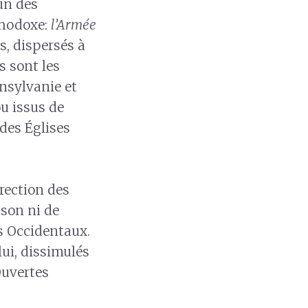
un des
thodoxe:
l’Armée
s, dispersés à
s sont les
nsylvanie et
u issus de
 des Églises
irection des
ison ni de
es Occidentaux.
ui, dissimulés
Ouvertes