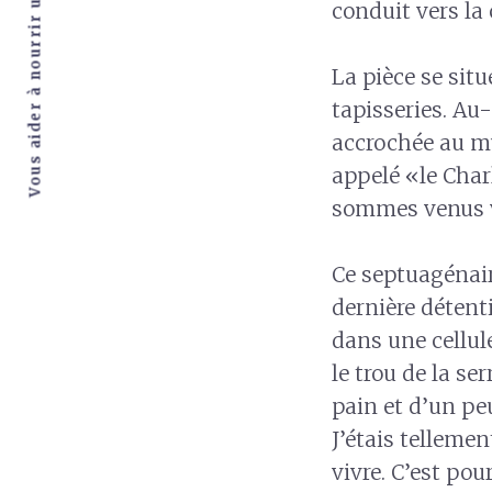
Vous aider à nourrir une passion pour Dieu
conduit vers la
La pièce se sit
tapisseries. Au-
accrochée au mur
appelé «le Cha
sommes venus vo
Ce septuagénaire
dernière détenti
dans une cellule
le trou de la s
pain et d’un pe
J’étais telleme
vivre. C’est pou