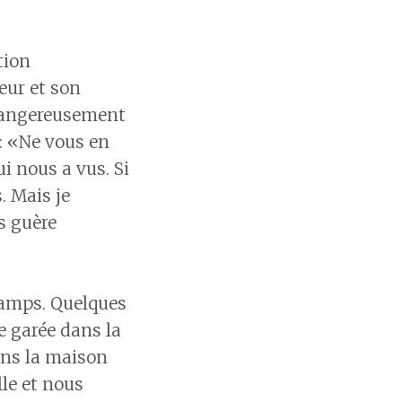
tion
eur et son
 dangereusement
e: «Ne vous en
qui nous a vus. Si
. Mais je
s guère
hamps. Quelques
e garée dans la
ans la maison
lle et nous