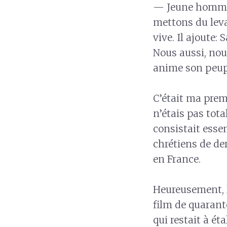
— Jeune homme,
mettons du levai
vive. Il ajoute
Nous aussi, nou
anime son peup
C’était ma prem
n’étais pas tot
consistait esse
chrétiens de der
en France.
Heureusement, l
film de quarant
qui restait à é