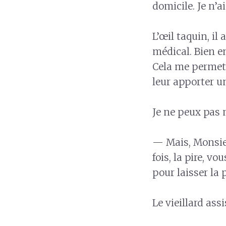
domicile. Je n’a
L’œil taquin, il
médical. Bien e
Cela me permet 
leur apporter u
Je ne peux pas
— Mais, Monsieu
fois, la pire, v
pour laisser la 
Le vieillard ass