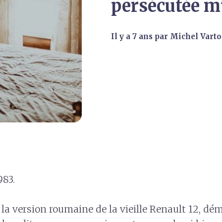
persécutée m
il y a 7 ans
par
Michel Vart
983.
 la version roumaine de la vieille Renault 12, dé