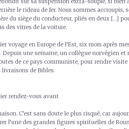
rebondit sur sa suspension extra-souple, si bien
rière le rideau de fer. Nous sommes accroupis, se
ière du siège du conducteur, pliés en deux […] po
 des vitres de la voiture.
er voyage en Europe de l’Est, six mois après me
s. Depuis une semaine, un collègue norvégien e
routes de ce pays communiste, pour rendre visite
 livraisons de Bibles.
nier rendez-vous avant
maison. C’est sans doute le plus risqué, car aujou
er l’une des grandes figures spirituelles de Rou