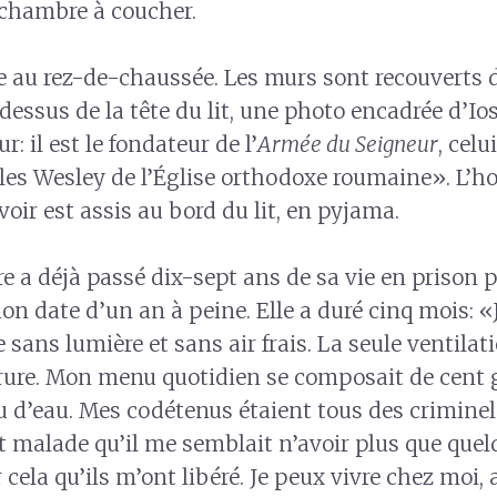
 chambre à coucher.
ue au rez-de-chaussée. Les murs sont recouverts 
dessus de la tête du lit, une photo encadrée d’Iosi
: il est le fondateur de l’
Armée du Seigneur
, celu
rles Wesley de l’Église orthodoxe roumaine». L
ir est assis au bord du lit, en pyjama.
 a déjà passé dix-sept ans de sa vie en prison po
on date d’un an à peine. Elle a duré cinq mois: «
 sans lumière et sans air frais. La seule ventilat
errure. Mon menu quotidien se composait de cen
u d’eau. Mes codétenus étaient tous des criminel
nt malade qu’il me semblait n’avoir plus que quel
r cela qu’ils m’ont libéré. Je peux vivre chez moi,