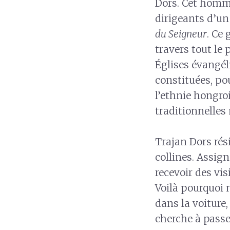
Dors. Cet homme
dirigeants d’un
du Seigneur
. Ce
travers tout le 
Églises évangél
constituées, po
l’ethnie hongroi
traditionnelles
Trajan Dors rési
collines. Assign
recevoir des vis
Voilà pourquoi 
dans la voiture
cherche à passe