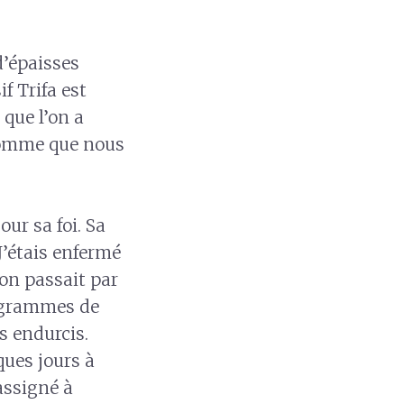
d’épaisses
f Trifa est
i que l’on a
’homme que nous
ur sa foi. Sa
J’étais enfermé
ion passait par
t grammes de
s endurcis.
ques jours à
 assigné à