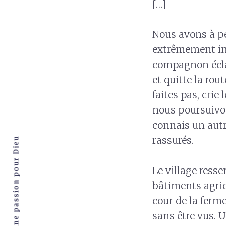
[…]
Nous avons à pe
extrêmement in
compagnon éclat
et quitte la ro
faites pas, crie 
nous poursuivon
connais un autr
rassurés.
Le village ress
bâtiments agrico
cour de la ferm
sans être vus. U