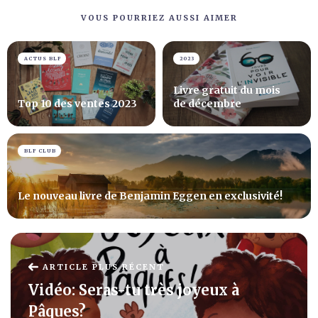
VOUS POURRIEZ AUSSI AIMER
ACTUS BLF
2023
Livre gratuit du mois
Top 10 des ventes 2023
de décembre
BLF CLUB
Le nouveau livre de Benjamin Eggen en exclusivité!
ARTICLE PLUS RÉCENT
Vidéo: Seras-tu très joyeux à
Pâques?