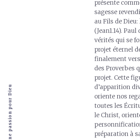
présente comme l
sagesse revendi
au Fils de Dieu:
(Jean1.14). Paul 
vérités qui se 
projet éternel d
finalement vers 
des Proverbes q
projet. Cette f
d’apparition di
oriente nos reg
toutes les Écri
le Christ, orien
personnification
préparation à s