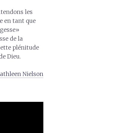
ntendons les
e en tant que
sagesse»
sse de la
cette plénitude
 de Dieu.
Kathleen Nielson