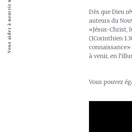
Vous aider à nourrir une passion pour Dieu
Dès que Dieu ré
auteurs du Nouv
«Jésus-Christ, l
(1Corinthien 1.3
connaissance» (
à venir, en l’il
Vous pouvez éga