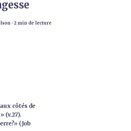
sagesse
elson
∙ 2 min de lecture
 aux côtés de
» (v.27).
erre?» (Job