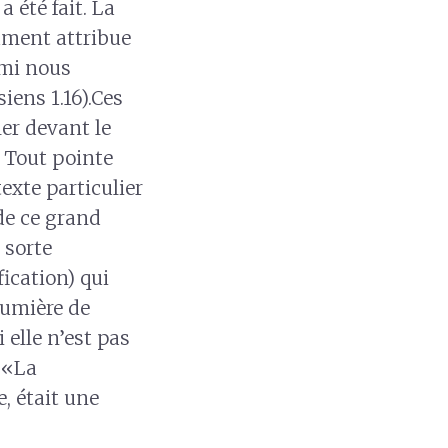
 été fait. La
ament attribue
rmi nous
siens 1.16).Ces
er devant le
. Tout pointe
exte particulier
de ce grand
 sorte
ication) qui
lumière de
 elle n’est pas
: «La
e, était une