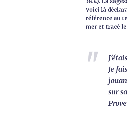
38.4). La sages
Voici là déclar
référence au te
mer et tracé le
J’étai
Je fai
jouan
sur s
Prove