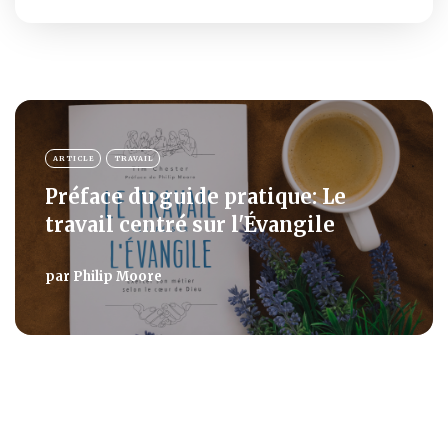
ARTICLE
TRAVAIL
Préface du guide pratique: Le
travail centré sur l'Évangile
par
Philip Moore