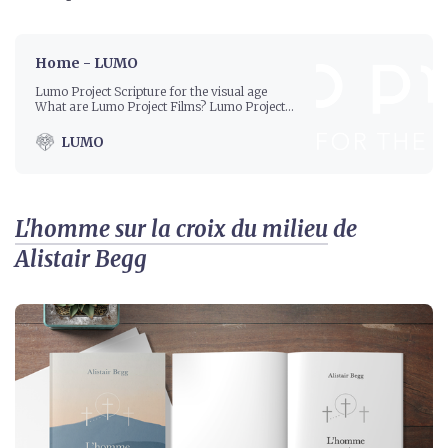
Home - LUMO
Lumo Project Scripture for the visual age
What are Lumo Project Films? Lumo Project
Films are a visualization of Scripture
produced to engage people in a new way.
LUMO
These stunningly innovative films, currently
available in 1,540 languages, are easily
adapted for a global audience.
https://youtu.be/eDc4id5Gwq0 Lumo Project
Films are groundbreaking, multi-language
L'homme sur la croix du milieu
de
biblical resources created to […]
Alistair Begg