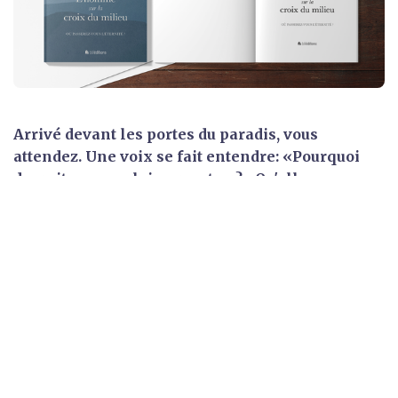
Arrivé devant les portes du paradis, vous
attendez. Une voix se fait entendre: «Pourquoi
devrait-on vous laisser entrer?» Qu'allez-vous
bien pouvoir répondre?
Ce livre retrace l’histoire d’une femme seule, d’un
paralytique et d’un malfaiteur. Chacun d’eux a croisé
la route de Jésus. Cette rencontre va changer leur vie:
Jésus va leur offrir de l’espoir, les relever et les
ramener à lui.
Cette offre est encore valable aujourd’hui, pour tous
ceux qui viennent à Jésus, l’homme sur la croix du