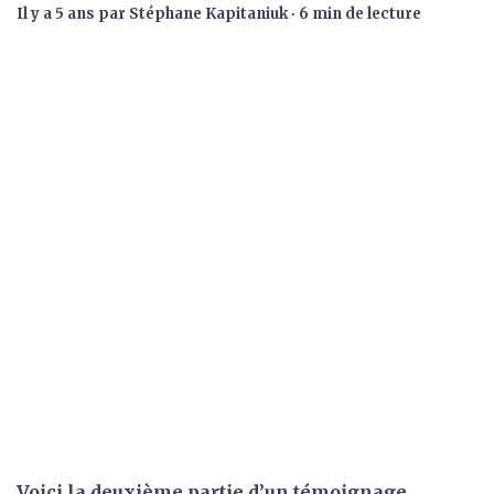
il y a 5 ans
par
Stéphane Kapitaniuk
∙ 6 min de lecture
Voici la deuxième partie d’un témoignage