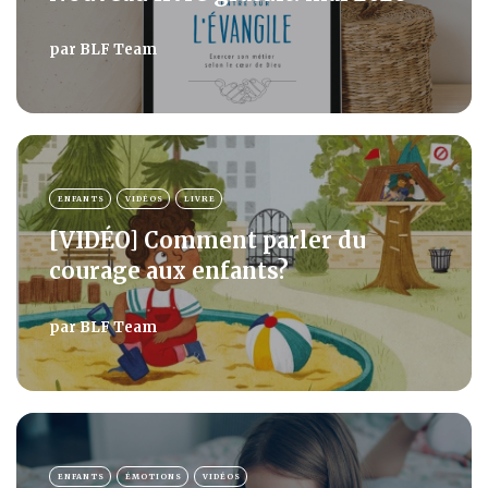
par
BLF Team
ENFANTS
VIDÉOS
LIVRE
[VIDÉO] Comment parler du
courage aux enfants?
par
BLF Team
ENFANTS
ÉMOTIONS
VIDÉOS