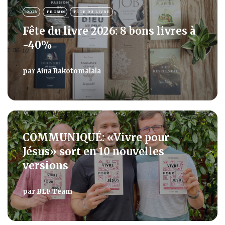
2026
PROMO
FÊTE DU LIVRE
Fête du livre 2026: 8 bons livres à
-40%
par
Aina Rakotomalala
COMMUNIQUÉ: «Vivre pour
Jésus» sort en 10 nouvelles
versions
par
BLF Team