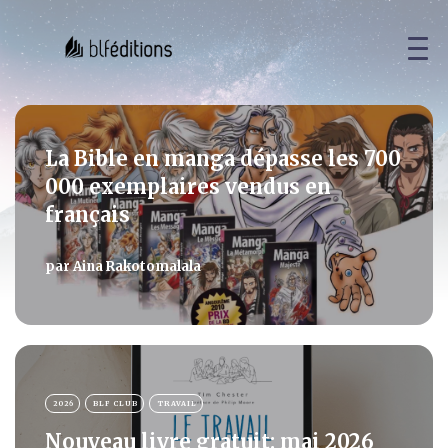
La Bible en manga dépasse les 700
000 exemplaires vendus en
français
par
Aina Rakotomalala
2026
BLF CLUB
TRAVAIL
Nouveau livre gratuit: mai 2026